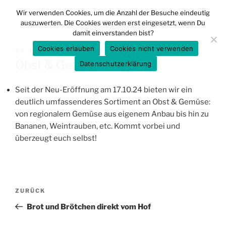
Zum
Wir verwenden Cookies, um die Anzahl der Besuche eindeutig
Menü
Inhalt
auszuwerten. Die Cookies werden erst eingesetzt, wenn Du
springen
damit einverstanden bist?
Cookies erlauben
Cookies nicht verwenden
VERÖFFENTLICHT
24. JULI 2024
VON
EHLERS
AM
Obst & Gemüseangebot
Datenschutzerklärung
Seit der Neu-Eröffnung am 17.10.24 bieten wir ein
deutlich umfassenderes Sortiment an Obst & Gemüse:
von regionalem Gemüse aus eigenem Anbau bis hin zu
Bananen, Weintrauben, etc. Kommt vorbei und
überzeugt euch selbst!
Beitragsnavigation
Vorheriger
ZURÜCK
Beitrag
Brot und Brötchen direkt vom Hof